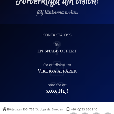
Förverkliga din vision!
följ länkarna nedan
KONTAKTA OSS
för
en snabb offert
för att diskutera
Viktiga affärer
bara för att
säga Hej!
Börjegatan 10B, 753 13, Uppsala, Sweden
+46 (0)733 660 840