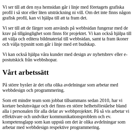
Vi ser till att den nya hemsidan går i linje med företagets grafiska
profil i så stor eller liten utsträckning ni vill. Om det inte finns någon
grafisk profil, kan vi hjälpa till att ta fram det.
Vi ser till att de färger som används på webbsidan fungerar med de
krav på tillgänglighet som finns för projektet. Vi kan också hjälpa till
att välja och editera bildmaterial till webbsidan, samt ta fram ikoner
och välja typsnitt som går i linje med ert budskap.
Vi kan också hjälpa våra kunder med design av nyhetsbrev eller e-
postutskick från webbshopar.
Vårt arbetssätt
På större byråer är det ofta olika avdelningar som arbetar med
webbdesign och programmering.
Som ett mindre team som jobbat tillsammans sedan 2010, har vi
kortare beslutsvägar och det finns en större helhetsförståelse bland
alla i personalen för alla delar av webbprojektet. På så vis arbetar vi
effektivare och undviker kommunikationsproblem och ev.
kompetensglapp som kan uppstå om det är olika avdelningar som
arbetar med webbdesign respektive programmering.