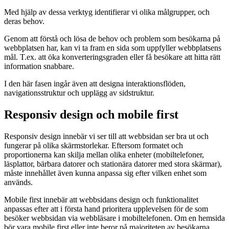
Med hjälp av dessa verktyg identifierar vi olika målgrupper, och
deras behov.
Genom att förstå och lösa de behov och problem som besökarna på
webbplatsen har, kan vi ta fram en sida som uppfyller webbplatsens
mål. T.ex. att öka konverteringsgraden eller få besökare att hitta rätt
information snabbare.
I den här fasen ingår även att designa interaktionsflöden,
navigationsstruktur och upplägg av sidstruktur.
Responsiv design och mobile first
Responsiv design innebär vi ser till att webbsidan ser bra ut och
fungerar på olika skärmstorlekar. Eftersom formatet och
proportionerna kan skilja mellan olika enheter (mobiltelefoner,
läsplattor, bärbara datorer och stationära datorer med stora skärmar),
måste innehållet även kunna anpassa sig efter vilken enhet som
används.
Mobile first innebär att webbsidans design och funktionalitet
anpassas efter att i första hand prioritera upplevelsen för de som
besöker webbsidan via webbläsare i mobiltelefonen. Om en hemsida
bör vara mobile first eller inte beror på majoriteten av besökarna