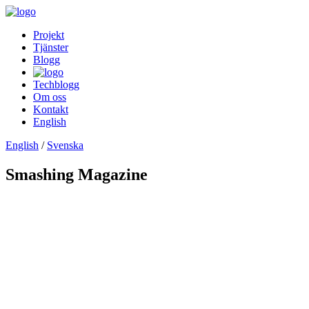
Projekt
Tjänster
Blogg
Techblogg
Om oss
Kontakt
English
English
/
Svenska
Smashing Magazine
Silver Award
Silver Award
Silver Award
Silver Award