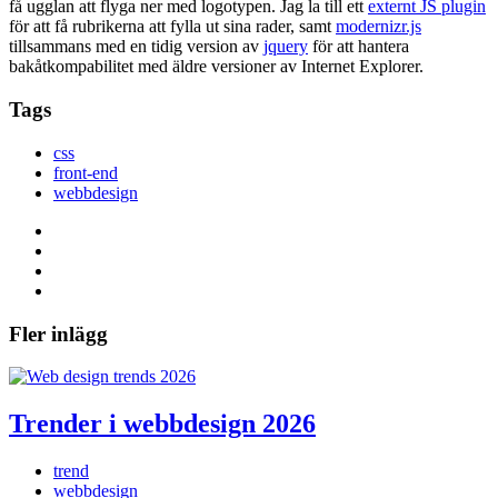
få ugglan att flyga ner med logotypen. Jag la till ett
externt JS plugin
för att få rubrikerna att fylla ut sina rader, samt
modernizr.js
tillsammans med en tidig version av
jquery
för att hantera
bakåtkompabilitet med äldre versioner av Internet Explorer.
Tags
css
front-end
webbdesign
Fler inlägg
Trender i webbdesign 2026
trend
webbdesign