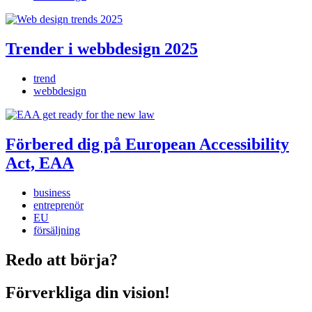
Trender i webbdesign 2025
trend
webbdesign
Förbered dig på European Accessibility
Act, EAA
business
entreprenör
EU
försäljning
Redo att börja?
Förverkliga din vision!