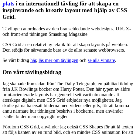
plats
i en internationell tävling för att skapa en
inspirerande och kreativ layout med hjälp av CSS
Grid.
T
ävlingen anordnades av den branschledande webdesign-, UI/UX-
och front-end tidningen Smashing Magazine.
CSS Grid är en relativt ny teknik för att skapa layouts på webben.
Den stödjs för närvarande bara av de allra senaste webbrowsers.
Se vårt bidrag
här
,
läs mer om tävlingen
och
se alla vinnare
.
Om vårt tävlingsbidrag
Jag skapade framsidan från The Daily Telegraph, en påhittad tidning
från J.K Rowlings böcker om Harry Potter. Den här typen av äldre
print-orienterade layouts har generellt sett varit utmanande att
återskapa digitalt, men CSS Grid erbjuder nya möjligheter. Jag
skulle gärna ha ersatt bilderna med videos eller gifs, för att komma
ännu närmare hur tidningen beskrivs i böckerna, men använder
istället bilder utan copyright regler.
Förutom CSS Grid, använder jag också CSS Shapes för att få texten
att följa kanten av en rund bild, och en mindre CSS animation för att